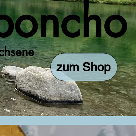
poncho
achsene
zum Shop