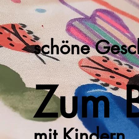
schöne Gesc
​Zum 
mit Kindern