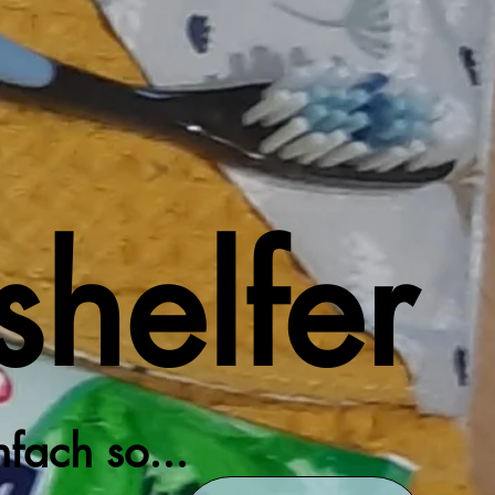
shelfer
fach so...