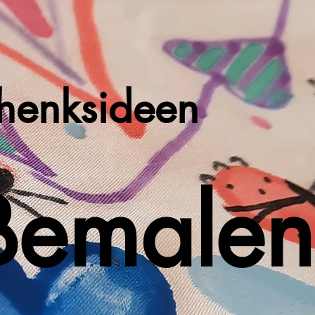
henksideen
Bemalen