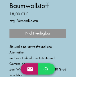
Baumwollstoff
Preis
18,00 CHF
zzgl. Versandkosten
Nicht verfügbar
​Sie sind eine umweltfreundliche
Alternative,
um beim Einkauf lose Früchte und
Gemüse abzupacken.
Zum Wiederverwenden und bei 40 Grad
waschbar.
PRODUKTINFO
Das ist ein Produktdetail. Hier können
RÜCKGABEBEDINGUNGEN
Sie Informationen zu Ihrem Produkt