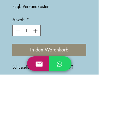
zzgl. Versandkosten
Anzahl
*
In den Warenkorb
Schüsselhauben aus Baumwollstoff
Passt auf Schüsseln von 22-26cm.
Eine umweltfreundliche Alternative zu
Alu- und Frischhaltefolie.
Ideal für die Teigschüssel mit dem
Zopf Teig oder zum Abdecken von
jeglichen Speisen.